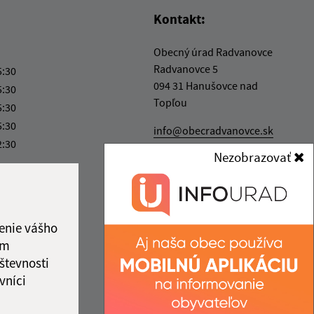
Kontakt:
Obecný úrad Radvanovce
Radvanovce 5
5:30
094 31 Hanušovce nad
5:30
Topľou
5:30
5:30
info@obecradvanovce.sk
2:30
+421 574 452 232
Nezobrazovať
IČO: 00332721
enie vášho
ám
števnosti
vníci