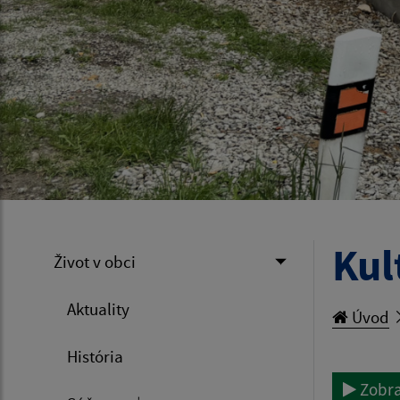
Kul
Život v obci
Aktuality
Úvod
História
Zobra