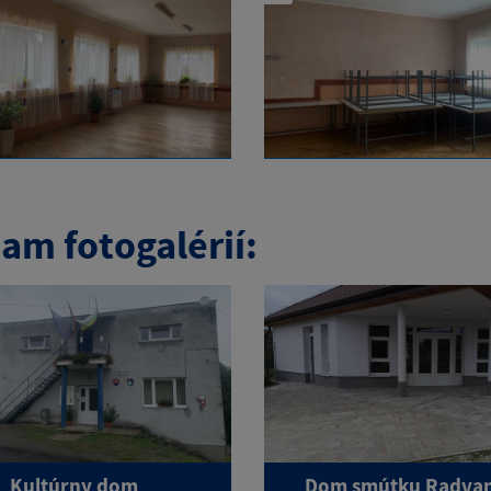
am fotogalérií:
Kultúrny dom
Dom smútku Radva