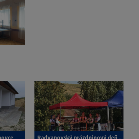
novce
Radvanovský prázdninový deň -