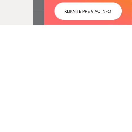
ované:
Správca obsahu:
10:39 hod.
Správca obsahu je Obec