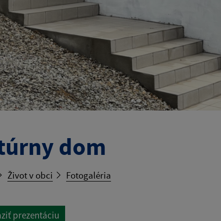
túrny dom
Život v obci
Fotogaléria
ziť prezentáciu