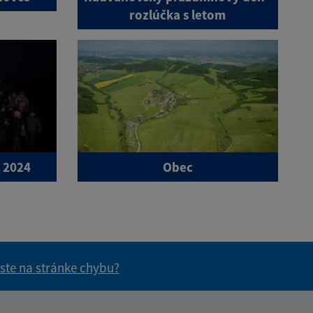
rozlúčka s letom
 2024
Obec
 ste na stránke chybu?
vás užitočné?
e pre vás užitočné?