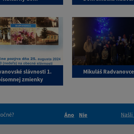
anovské slávnosti 1.
Mikuláš Radvanovce
písomnej zmienky
itočné?
Našli
Áno
Nie
Boli tieto informácie pre 
Boli tieto informáci