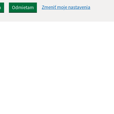
Zmeniť moje nastavenia
m
Odmietam
Rýchle odkazy:
Aktualiz
nku
Naša obec
04.08.2026 