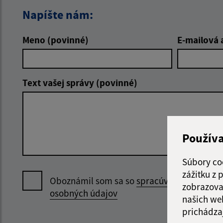
Napíšte nám:
Meno (povinné)
E-mailová 
Text vašej správy (povinné)
Použív
Súbory co
zážitku z
Oboznámil som sa so
spracúvaním
zobrazova
osobných údajov
našich we
prichádza