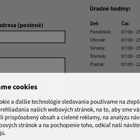
Úradné hodiny:
Deň
Čas
adresa (povinné)
Pondelok:
07:00 - 1
Utorok:
07:00 - 1
Streda:
07:00 - 1
Štvrtok:
07:00 - 1
Piatok:
07:00 - 1
ame cookies
okie a ďalšie technológie sledovania používame na zlepš
 prehliadania našich webových stránok, na to, aby sme v
Google reCaptcha Response
Odoslať správu
li prispôsobený obsah a cielené reklamy, na analýzu náv
bových stránok a na pochopenie toho, odkiaľ naši návšte
jú.