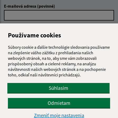
E-mailová adresa (povinné)
Text vašej správy (povinné)
Používame cookies
Súbory cookie a ďalšie technológie sledovania používame
na zlepšenie vášho zážitku z prehliadania našich
webových stránok, na to, aby sme vám zobrazovali
prispôsobený obsah a cielené reklamy, na analýzu
návštevnosti našich webových stránok a na pochopenie
Oboznámil som sa so
spracúvaním osobných
toho, odkiaľ naši návštevníci prichádzajú.
údajov
Súhlasím
Google reCaptcha Response
Odoslať správu
Odmietam
Zmeniť moje nastavenia
Úradné hodiny: