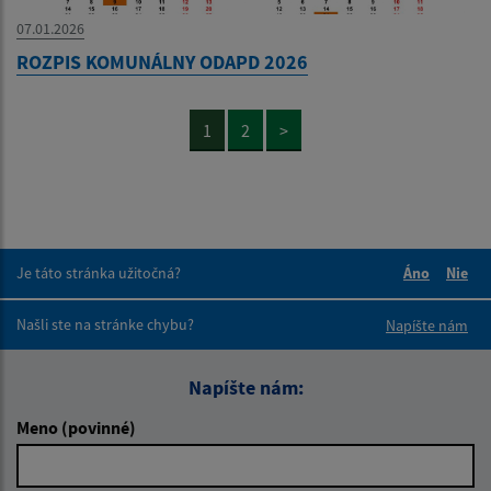
07.01.2026
ROZPIS KOMUNÁLNY ODAPD 2026
1
2
>
Je táto stránka užitočná?
Áno
Nie
Boli tieto 
Boli 
Našli ste na stránke chybu?
Napíšte nám
Napíšte nám:
Meno (povinné)