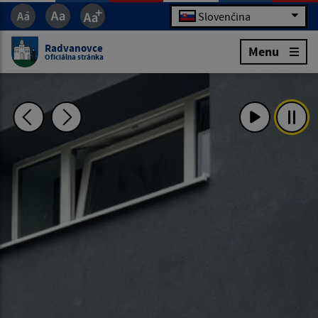
Slovenčina
Radvanovce
Menu
Oficiálna stránka