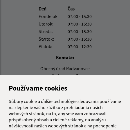
Deň
Čas
Pondelok:
07:00 - 15:30
Utorok:
07:00 - 15:30
Streda:
07:00 - 15:30
Štvrtok:
07:00 - 15:30
Piatok:
07:00 - 12:30
Kontakt:
Obecný úrad Radvanovce
Radvanovce 5
094 31 Hanušovce nad Topľou
Používame cookies
info@obecradvanovce.sk
+421 574 452 232
Súbory cookie a ďalšie technológie sledovania používame
na zlepšenie vášho zážitku z prehliadania našich
IČO: 00332721
webových stránok, na to, aby sme vám zobrazovali
prispôsobený obsah a cielené reklamy, na analýzu
návštevnosti našich webových stránok a na pochopenie