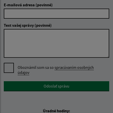
E-mailová adresa (povinné)
Text vašej správy (povinné)
Oboznámil som sa so
spracúvaním osobných
údajov
Google reCaptcha Response
Odoslať správu
Úradné hodiny: