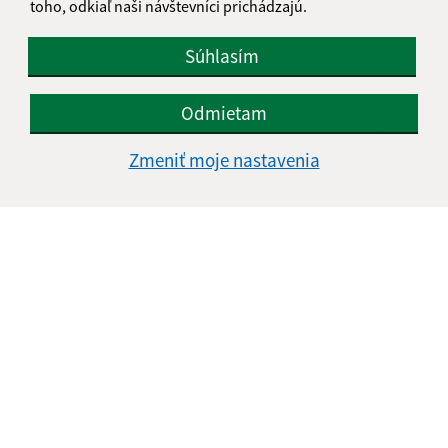
toho, odkiaľ naši návštevníci prichádzajú.
Súhlasím
Odmietam
Zmeniť moje nastavenia
Informácie o stránke:
Vyhlásenie o prístupnosti
Autorské práva
Ochrana osobných údajov
Navigácia: