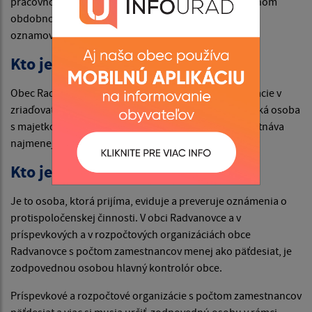
pracovnoprávnom vzťahu k zamestnávateľovi alebo inom
obdobnom vzťahu k zamestnávateľovi a anonymný
oznamovateľ.
Kto je zamestnávateľom?
Obec Radvanovce, príspevkové a rozpočtové organizácie v
zriaďovateľskej pôsobnosti obci Radvanovce, právnická osoba
s majetkovou účasťou obce Radvanovce, ktorá zamestnáva
najmenej päť zamestnancov.
Kto je zodpovedná osoba?
Je to osoba, ktorá prijíma, eviduje a preveruje oznámenia o
protispoločenskej činnosti. V obci Radvanovce a v
príspevkových a v rozpočtových organizáciách obce
Radvanovce s počtom zamestnancov menej ako päťdesiat, je
zodpovednou osobou hlavný kontrolór obce.
Príspevkové a rozpočtové organizácie s počtom zamestnancov