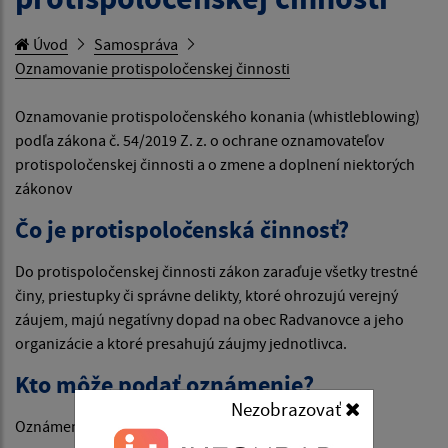
Úvod
Samospráva
Oznamovanie protispoločenskej činnosti
Oznamovanie protispoločenského konania (whistleblowing)
podľa zákona č. 54/2019 Z. z. o ochrane oznamovateľov
protispoločenskej činnosti a o zmene a doplnení niektorých
zákonov
Čo je protispoločenská činnosť?
Do protispoločenskej činnosti zákon zaraďuje všetky trestné
činy, priestupky či správne delikty, ktoré ohrozujú verejný
záujem, majú negatívny dopad na obec Radvanovce a jeho
organizácie a ktoré presahujú záujmy jednotlivca.
Kto môže podať oznámenie?
Nezobrazovať
Oznámenie môže podať fyzická osoba, ktorá je v