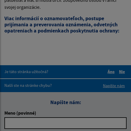
päťdesiat a viac si musia určiť zodpovednú osobu v rámci
svojej organizácie.
Viac informácií o oznamovateľoch, postupe
prijímania a preverovania oznámenia, odvetných
opatreniach a podmienkach poskytnutia ochrany:
Je táto stránka užitočná?
Áno
Nie
Boli tieto 
Boli 
Našli ste na stránke chybu?
Napíšte nám
Napíšte nám:
Meno (povinné)