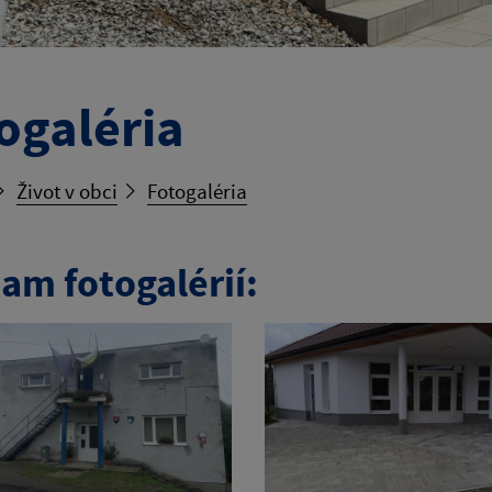
ogaléria
Život v obci
Fotogaléria
am fotogalérií: