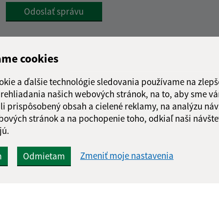
Google reCaptcha Response
Odoslať správu
ame cookies
okie a ďalšie technológie sledovania používame na zlepš
 prehliadania našich webových stránok, na to, aby sme v
li prispôsobený obsah a cielené reklamy, na analýzu náv
bových stránok a na pochopenie toho, odkiaľ naši návšte
jú.
Zmeniť moje nastavenia
m
Odmietam