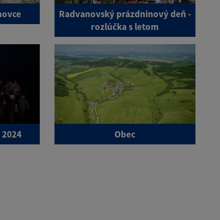
novce
Radvanovský prázdninový deň -
rozlúčka s letom
 2024
Obec