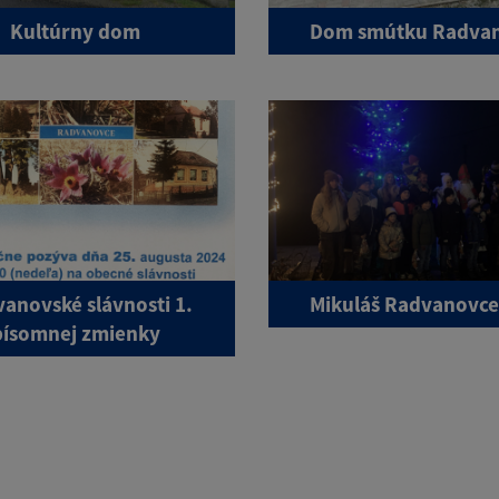
Kultúrny dom
Dom smútku Radva
anovské slávnosti 1.
Mikuláš Radvanovce
písomnej zmienky