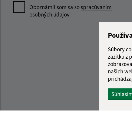
Oboznámil som sa so
spracúvaním
osobných údajov
Použív
Súbory co
zážitku z
zobrazova
našich we
prichádza
Súhlasí