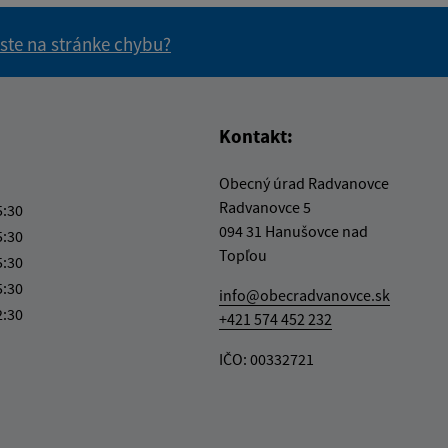
 ste na stránke chybu?
vás užitočné?
e pre vás užitočné?
Kontakt:
Obecný úrad Radvanovce
Radvanovce 5
5:30
094 31 Hanušovce nad
5:30
Topľou
5:30
5:30
info@obecradvanovce.sk
2:30
+421 574 452 232
IČO: 00332721