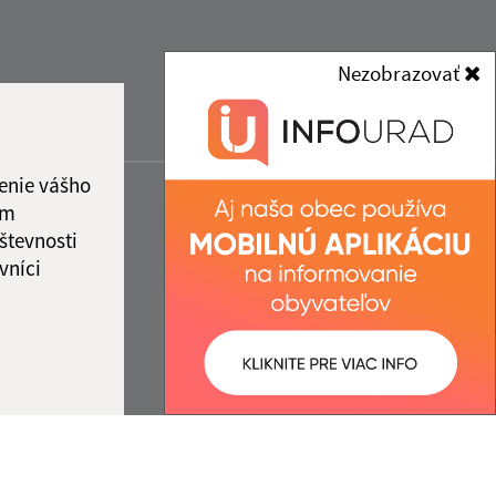
Nezobrazovať
enie vášho
ám
števnosti
vníci