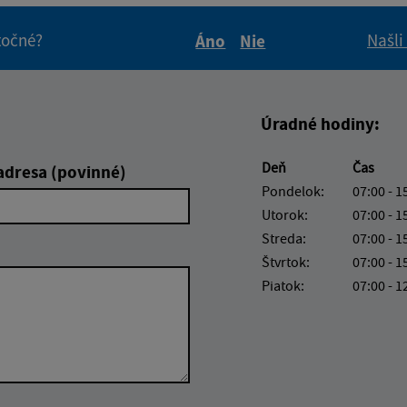
itočné?
Našli
Áno
Nie
Boli tieto informácie pre 
Boli tieto informáci
Úradné hodiny:
Deň
Čas
adresa (povinné)
Pondelok:
07:00 - 1
Utorok:
07:00 - 1
Streda:
07:00 - 1
Štvrtok:
07:00 - 1
Piatok:
07:00 - 1