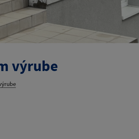
m výrube
výrube