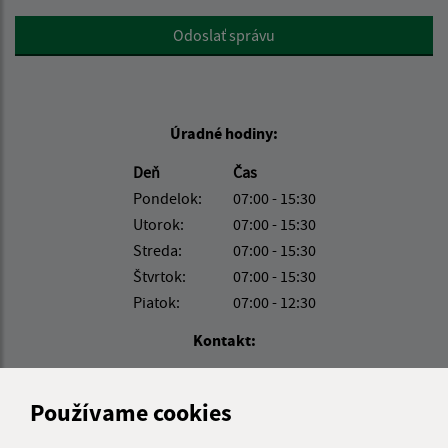
Google reCaptcha Response
Odoslať správu
Úradné hodiny:
Deň
Čas
Pondelok:
07:00 - 15:30
Utorok:
07:00 - 15:30
Streda:
07:00 - 15:30
Štvrtok:
07:00 - 15:30
Piatok:
07:00 - 12:30
Kontakt:
Obecný úrad Radvanovce
Radvanovce 5
Používame cookies
094 31 Hanušovce nad Topľou