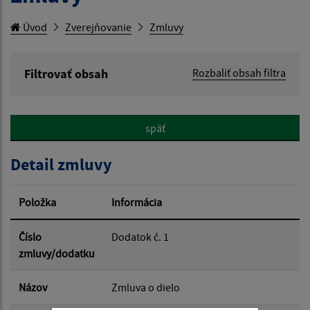
Úvod
Zverejňovanie
Zmluvy
Filtrovať obsah
Rozbaliť obsah filtra
Hľadaný výraz:
späť
Hľadať v:
Detail zmluvy
Typ dátumu:
Položka
Informácia
Dátum od:
Číslo
Dodatok č. 1
zmluvy/dodatku
Dátum do:
Názov
Zmluva o dielo