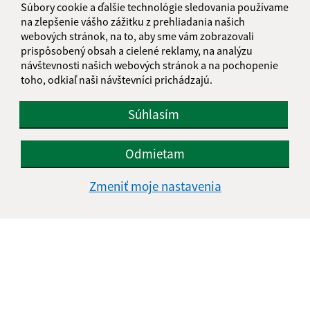
Súbory cookie a ďalšie technológie sledovania používame
info@obecradvanovce.sk
na zlepšenie vášho zážitku z prehliadania našich
+421 574 452 232
webových stránok, na to, aby sme vám zobrazovali
prispôsobený obsah a cielené reklamy, na analýzu
IČO: 00332721
návštevnosti našich webových stránok a na pochopenie
toho, odkiaľ naši návštevníci prichádzajú.
Súhlasím
Odmietam
Zmeniť moje nastavenia