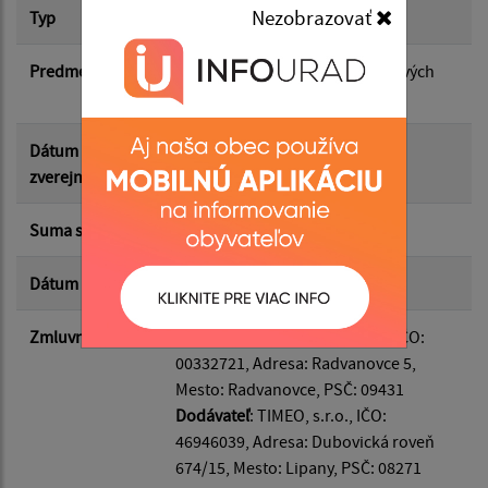
Nezobrazovať
Typ
Dodatok k zmluve
Suma od:
Predmet
Nahradenie garážových vrát nových
rozmerov
Suma do:
Dátum
24.06.2026
zverejnenia
Typ:
Suma s DPH*
0.00 €
Dátum uzavretia
17.06.2026
Filtrovať
Reset
Zmluvná strana
Odberateľ
: Obec Radvanovce, IČO:
00332721, Adresa: Radvanovce 5,
Mesto: Radvanovce, PSČ: 09431
Dodávateľ
: TIMEO, s.r.o., IČO:
46946039, Adresa: Dubovická roveň
674/15, Mesto: Lipany, PSČ: 08271