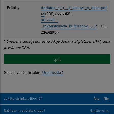
Prílohy
dodatok_c._1__k_zmluve_o_dielo.pdf
(PDF, 255.69KB )
06-2026_-
_rekonstrukcia_kulturneho_...
(PDF,
226.62KB )
*
Uvedená cena je konečná. Ak je dodávateľ platcom DPH, cena
je vrátane DPH.
späť
Generované portálom
Uradne.sk
Je táto stránka užitočná?
Áno
Nie
Boli tieto 
Boli 
Našli ste na stránke chybu?
Napíšte nám