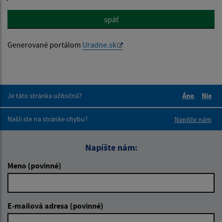
späť
Generované portálom
Uradne.sk
Je táto stránka užitočná?
Áno
Nie
Boli tieto 
Boli 
Našli ste na stránke chybu?
Napíšte nám
Napíšte nám:
Meno (povinné)
E-mailová adresa (povinné)