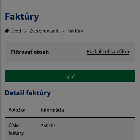
Faktúry
Úvod
Zverejňovanie
Faktúry
Filtrovať obsah
Rozbaliť obsah filtra
Hľadaný výraz:
späť
Hľadať v:
Detail faktúry
Typ dátumu:
Položka
Informácia
Dátum od:
Číslo
250101
faktury