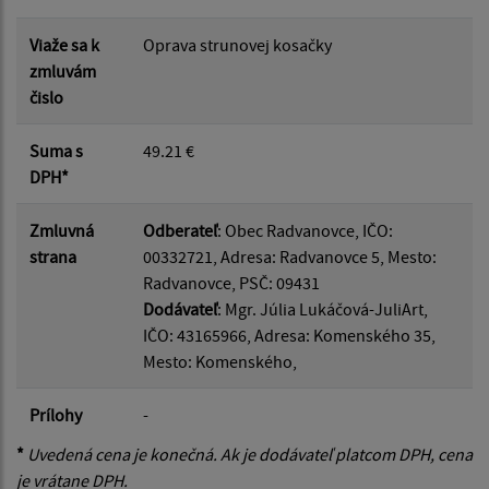
Viaže sa k
Oprava strunovej kosačky
zmluvám
čislo
Suma s
49.21 €
DPH*
Zmluvná
Odberateľ
: Obec Radvanovce, IČO:
strana
00332721, Adresa: Radvanovce 5, Mesto:
Radvanovce, PSČ: 09431
Dodávateľ
: Mgr. Júlia Lukáčová-JuliArt,
IČO: 43165966, Adresa: Komenského 35,
Mesto: Komenského,
Prílohy
-
*
Uvedená cena je konečná. Ak je dodávateľ platcom DPH, cena
je vrátane DPH.