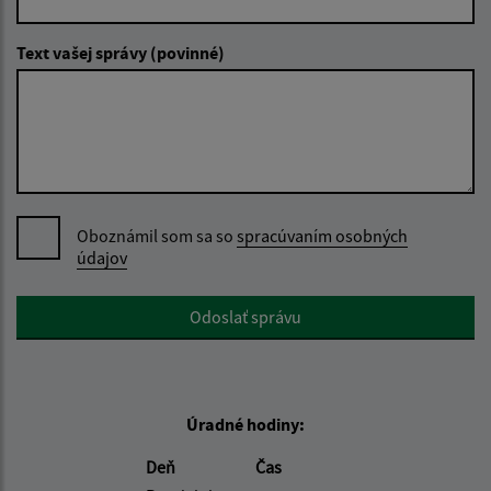
Text vašej správy (povinné)
Oboznámil som sa so
spracúvaním osobných
údajov
Google reCaptcha Response
Odoslať správu
Úradné hodiny:
Deň
Čas