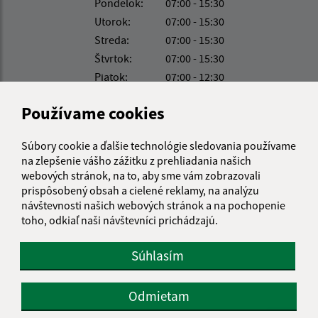
Pondelok:
07:00 - 15:30
Utorok:
07:00 - 15:30
Streda:
07:00 - 15:30
Štvrtok:
07:00 - 15:30
Piatok:
07:00 - 12:30
Kontakt:
Používame cookies
Obecný úrad Radvanovce
Súbory cookie a ďalšie technológie sledovania používame
Radvanovce 5
na zlepšenie vášho zážitku z prehliadania našich
094 31 Hanušovce nad Topľou
webových stránok, na to, aby sme vám zobrazovali
prispôsobený obsah a cielené reklamy, na analýzu
info@obecradvanovce.sk
návštevnosti našich webových stránok a na pochopenie
+421 574 452 232
toho, odkiaľ naši návštevníci prichádzajú.
IČO: 00332721
Súhlasím
Odmietam