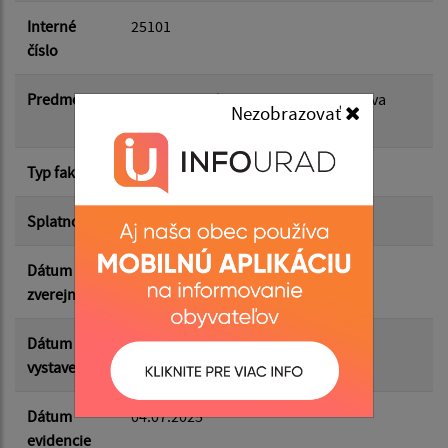
Dátum do:
Interné
25101
číslo
Suma od:
Predmet
FP: 25101 FV/250101 04.07.25 - Oprava
Nezobrazovať
strunovej kosačky
Suma do:
Typ faktúry
dodávateľská
Splatnosť
07.07.2025
Filtrovať
Reset
Dátum
29.07.2025
zverejnenia
Dátum
30.06.2025
vystavenia
Dátum
04.07.2025
evidencie