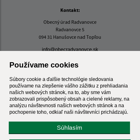
Kontakt:
Obecný úrad Radvanovce
Radvanovce 5
094 31 Hanušovce nad Topľou
info@obecradvanovce.sk
+421 574 452 232
Používame cookies
IČO: 00332721
Súbory cookie a ďalšie technológie sledovania
používame na zlepšenie vášho zážitku z prehliadania
našich webových stránok, na to, aby sme vám
zobrazovali prispôsobený obsah a cielené reklamy, na
analýzu návštevnosti našich webových stránok a na
pochopenie toho, odkiaľ naši návštevníci prichádzajú.
Súhlasím