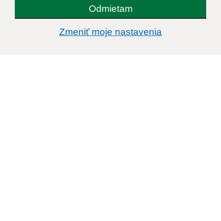
Odmietam
Zmeniť moje nastavenia
Informácie o stránke:
Vyhlásenie o prístupnosti
Autorské práva
Ochrana osobných údajov
Navigácia:
Vytlačiť aktuálnu stránku
Mapa stránok
Cookies
Rýchle odkazy:
Naša obec