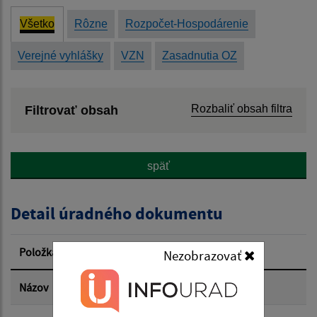
Všetko
Rôzne
Rozpočet-Hospodárenie
Verejné vyhlášky
VZN
Zasadnutia OZ
Rozbaliť obsah filtra
Filtrovať obsah
Názov:
späť
Popis:
Detail úradného dokumentu
Dátum zverejnenia od:
Položka
Informácia
Nezobrazovať
Dátum zverejnenia do:
Názov
Návrh záverečného účtu obce