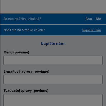
Je táto stránka užitočná?
Áno
Nie
Boli tieto
Boli
Našli ste na stránke chybu?
Napíšte nám
Napíšte nám:
Meno (povinné)
E-mailová adresa (povinné)
Text vašej správy (povinné)