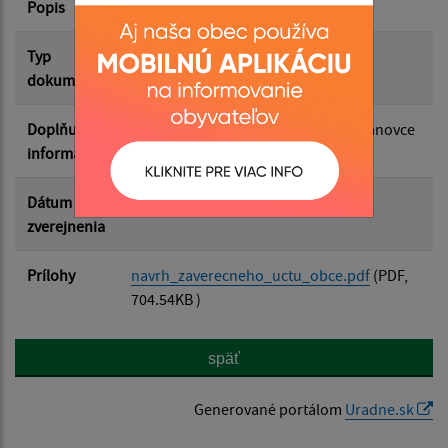
Popis
Filtrovať
Reset
Typ
Rôzne
dokumentu
Doplňujúce
Návrh Záverečného účtu obce Radvanovce
informácie
Dátum
20.05.2026
zverejnenia
Prílohy
navrh_zaverecneho_uctu_obce.pdf
(PDF,
704.54KB )
späť
Generované portálom
Uradne.sk